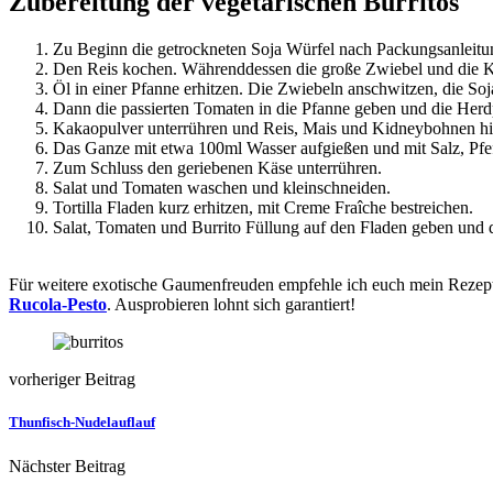
Zubereitung der vegetarischen Burritos
Zu Beginn die getrockneten Soja Würfel nach Packungsanleitun
Den Reis kochen. Währenddessen die große Zwiebel und die K
Öl in einer Pfanne erhitzen. Die Zwiebeln anschwitzen, die S
Dann die passierten Tomaten in die Pfanne geben und die Herdp
Kakaopulver unterrühren und Reis, Mais und Kidneybohnen h
Das Ganze mit etwa 100ml Wasser aufgießen und mit Salz, Pfe
Zum Schluss den geriebenen Käse unterrühren.
Salat und Tomaten waschen und kleinschneiden.
Tortilla Fladen kurz erhitzen, mit Creme Fraîche bestreichen.
Salat, Tomaten und Burrito Füllung auf den Fladen geben und d
Für weitere exotische Gaumenfreuden empfehle ich euch mein Rezept
Rucola-Pesto
. Ausprobieren lohnt sich garantiert!
vorheriger Beitrag
Thunfisch-Nudelauflauf
Nächster Beitrag