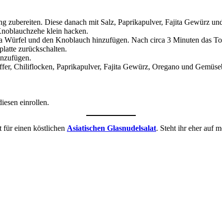
g zubereiten. Diese danach mit Salz, Paprikapulver, Fajita Gewürz u
noblauchzehe klein hacken.
oja Würfel und den Knoblauch hinzufügen. Nach circa 3 Minuten das T
latte zurückschalten.
inzufügen.
ffer, Chiliflocken, Paprikapulver, Fajita Gewürz, Oregano und Gemüs
iesen einrollen.
 für einen köstlichen
Asiatischen Glasnudelsalat
. Steht ihr eher auf