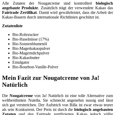
Alle Zutaten der Nougatcreme sind kontrolliert
biologisch
angebaute Produkte
. Zusätzlich trägt der verwendete Kakao das
Fairtrade Zertifikat
. Damit wird gewährleistet, dass die Arbeit der
Kakao-Bauern durch internationale Richtlinien geschützt ist.
Zutatenliste
Bio-Rohrzucker
Bio-Haselnüsse (17%)
Bio-Sonnenblumenöl
Bio-Magerkakaopulver
Bio-Magermilchpulver
Bio-Kakaobutter
Emulgator
Bio-Bourbon-Vanille-Pulver
Mein Fazit zur Nougatcreme von Ja!
Natürlich
Die
Nougatcreme
von Ja! Natürlich ist eine tolle Alternative zum
weltberühmten Nutella. Sie schmeckt angenehm nussig und lässt
sich gut verstreichen. Der Aufstrich von Billa ist zwar etwas teurer
als sein Konkurrent. Der Preis ist durch die
biologisch angebauten
Zutaten
und den Fairtrade zertifizierten Kakao jedoch völlig