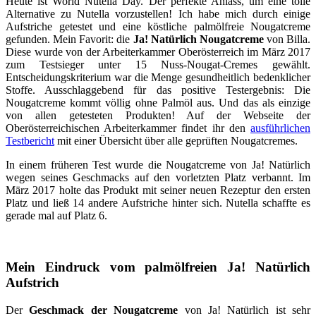
Heute ist World Nutella Day. Der perfekte Anlass, um eine tolle
Alternative zu Nutella vorzustellen! Ich habe mich durch einige
Aufstriche getestet und eine köstliche palmölfreie Nougatcreme
gefunden. Mein Favorit: die
Ja! Natürlich Nougatcreme
von Billa.
Diese wurde von der Arbeiterkammer Oberösterreich im März 2017
zum Testsieger unter 15 Nuss-Nougat-Cremes gewählt.
Entscheidungskriterium war die Menge gesundheitlich bedenklicher
Stoffe. Ausschlaggebend für das positive Testergebnis: Die
Nougatcreme kommt völlig ohne Palmöl aus. Und das als einzige
von allen getesteten Produkten! Auf der Webseite der
Oberösterreichischen Arbeiterkammer findet ihr den
ausführlichen
Testbericht
mit einer Übersicht über alle geprüften Nougatcremes.
In einem früheren Test wurde die Nougatcreme von Ja! Natürlich
wegen seines Geschmacks auf den vorletzten Platz verbannt. Im
März 2017 holte das Produkt mit seiner neuen Rezeptur den ersten
Platz und ließ 14 andere Aufstriche hinter sich. Nutella schaffte es
gerade mal auf Platz 6.
Mein Eindruck vom palmölfreien Ja! Natürlich
Aufstrich
Der
Geschmack der Nougatcreme
von Ja! Natürlich ist sehr