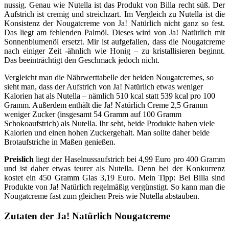
nussig. Genau wie Nutella ist das Produkt von Billa recht süß. Der
Aufstrich ist cremig und streichzart. Im Vergleich zu Nutella ist die
Konsistenz der Nougatcreme von Ja! Natürlich nicht ganz so fest.
Das liegt am fehlenden Palmöl. Dieses wird von Ja! Natürlich mit
Sonnenblumenöl ersetzt. Mir ist aufgefallen, dass die Nougatcreme
nach einiger Zeit -ähnlich wie Honig – zu kristallisieren beginnt.
Das beeinträchtigt den Geschmack jedoch nicht.
Vergleicht man die Nährwerttabelle der beiden Nougatcremes, so
sieht man, dass der Aufstrich von Ja! Natürlich etwas weniger
Kalorien hat als Nutella – nämlich 510 kcal statt 539 kcal pro 100
Gramm. Außerdem enthält die Ja! Natürlich Creme 2,5 Gramm
weniger Zucker (insgesamt 54 Gramm auf 100 Gramm
Schokoaufstrich) als Nutella. Ihr seht, beide Produkte haben viele
Kalorien und einen hohen Zuckergehalt. Man sollte daher beide
Brotaufstriche in Maßen genießen.
Preislich
liegt der Haselnussaufstrich bei 4,99 Euro pro 400 Gramm
und ist daher etwas teurer als Nutella. Denn bei der Konkurrenz
kostet ein 450 Gramm Glas 3,19 Euro. Mein Tipp: Bei Billa sind
Produkte von Ja! Natürlich regelmäßig vergünstigt. So kann man die
Nougatcreme fast zum gleichen Preis wie Nutella abstauben.
Zutaten der Ja! Natürlich Nougatcreme